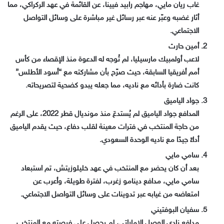
غاب ريان مايي، مهاجم رابيد فيينا، عن القائمة في عهد الركراكي، مما
أثار غضبه وعبّر عنه عبر رسائل غير مباشرة على وسائل التواصل
الاجتماعي.
أمين حارث
لاعب أولمبيك مارسيليا، لم تُوجه له الدعوة منذ الإقصاء من كأس
أمم أفريقيا السابقة، حيث صرّح بأن مشاركته مع “أسود الأطلس”
كانت ضارة بأدائه مع ناديه، مما جعله يبدو كضحية لتصريحاته.
جواد الياميق
المدافع جواد الياميق لم يُستدعَ منذ مونديال قطر 2022، على الرغم
من حاجة المنتخب في فترات معينة لقلب دفاع، حيث يقدم الياميق
أداءً جيدًا مع ناديه الوحدة السعودي.
سامي مايي
بعد أن كان يحضر مع المنتخب في عهد خليلوزيتش، تم استبعاد
سامي مايي، مدافع دينامو زغرب، لفترة طويلة، وأعرب عن
امتعاضه من غيابه عبر تدوينات على وسائل التواصل الاجتماعي.
سفيان البوفتيني
مدافع نادي الوصل الإماراتي، لم يحصل على فرصته مع المنتخب