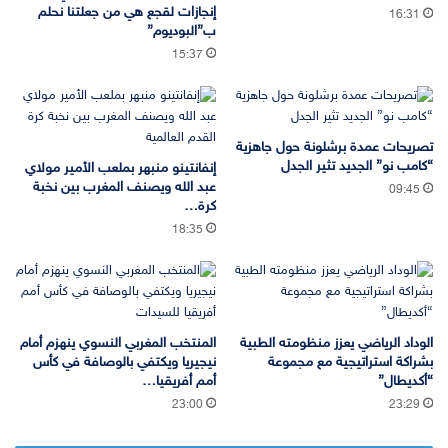
إنجازات لقجع هي من جعلتنا نحلم
16:31
ب”البوديوم”
15:37
تصريحات عمدة برشلونة حول جاهزية
“كامب نو” الجديد تثير الجدل
إنفانتينو منبهر بملعب الأمير مولاي
عبد الله ويصنف المغرب بين نخبة
09:45
كرة…
18:35
الوداد الرياضي يعزز منظومته الطبية
المنتخب المغربي النسوي ينهزم أمام
بشراكة استراتيجية مع مجموعة
نيجيريا ويكتفي بالوصافة في كأس
“أكديطال”
أمم أفريقيا…
23:00
23:29