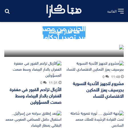
بح
القائمة
اختفاء جثة الجنين من مصحة..
هنا الدار البيضاء
ابتدائية برشيد تصدر أحكاما بالحبس
النافذ في حق 4 متهمين
1٬971
0
12:22
0
11:48
0
11:31
مشروع لتجهيز الأندية النسوية
الأزبال تزاحم القبور في مغفرة
بجرسيف يعزز التمكين
الغفران بالدار البيضاء وسط
الاقتصادي للنساء
صمت المسؤولين