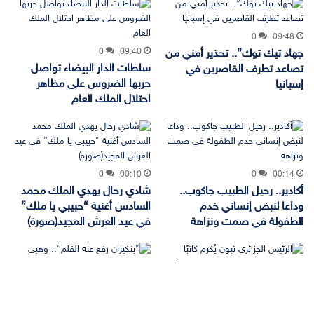
0
09:48
0
09:40
جهاد تيك توك”.. تحذير أمني من
سلطات الدار البيضاء تواصل
تصاعد تطرف القاصرين في
حربها الضروس على مظاهر
إسبانيا
احتلال الملك العام
0
00:10
0
00:14
أكادير.. رحيل الطبيب جاكوب..
شادي رحال يهدي الملك محمد
وداعا لنبض إنساني خدم
السادس أغنية “حبيبي يا ملك”
الطفولة في صمت ونزاهة
في عيد العرش المجيد(صورة)
0
23:07
0
23:58
زر