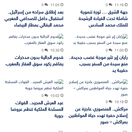
0
11:05
0
11:16
جهة الشرق … ثورة تنموية
بعد إطلاق سراحه من إسرائيل..
شاملة تحت القيادة الرشيدة
استقبال حافل للصحافي المغربي
للملك محمد السادس
محمد البقالي بمطار البيضاء
0
10:30
0
11:00
رايان إير تثير موجة غضب جديدة..
قدوم الجالية بدون مدخرات
منع سيدة من السفر بسبب
يفاقم ركود سوق العقار بالمغرب
حقيبة يد
0
10:02
0
10:18
عيد العرش المجيد.. القوات
مراكش.. المنصوري عاجزة عن
المسلحة الملكية تنظم عروضا
إصلاح حفرة تهدد حياة المواطنين
جوية
بمراكش – صور