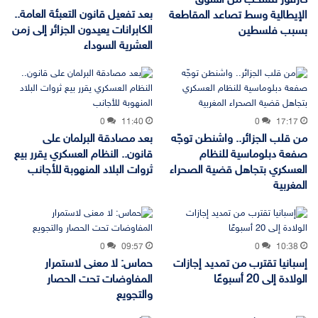
كارفور تنسحب من السوق
بعد تفعيل قانون التعبئة العامة..
الإيطالية وسط تصاعد المقاطعة
الكابرانات يعيدون الجزائر إلى زمن
بسبب فلسطين
العشرية السوداء
0
11:40
0
17:17
من قلب الجزائر.. واشنطن توجّه
بعد مصادقة البرلمان على
صفعة دبلوماسية للنظام
قانون.. النظام العسكري يقرر بيع
العسكري بتجاهل قضية الصحراء
ثروات البلاد المنهوبة للأجانب
المغربية
0
09:57
0
10:38
إسبانيا تقترب من تمديد إجازات
حماس: لا معنى لاستمرار
الولادة إلى 20 أسبوعًا
المفاوضات تحت الحصار
والتجويع