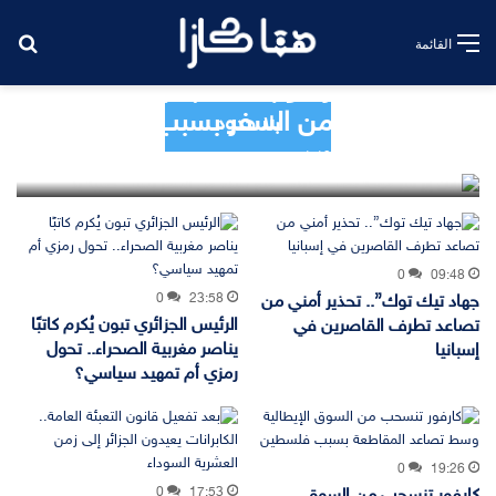
بح
القائمة
رايان إير تثير موجة غضب جديدة..
منع سيدة من السفر بسبب حقيبة يد
بلا حدود
1٬193
0
11:00
0
09:48
0
23:58
جهاد تيك توك”.. تحذير أمني من
الرئيس الجزائري تبون يُكرم كاتبًا
تصاعد تطرف القاصرين في
يناصر مغربية الصحراء.. تحول
إسبانيا
رمزي أم تمهيد سياسي؟
0
19:26
0
17:53