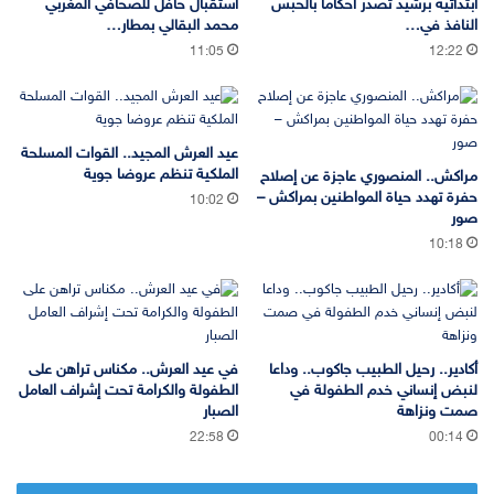
ابتدائية برشيد تصدر أحكاما بالحبس
استقبال حافل للصحافي المغربي
النافذ في…
محمد البقالي بمطار…
11:05
12:22
عيد العرش المجيد.. القوات المسلحة
الملكية تنظم عروضا جوية
مراكش.. المنصوري عاجزة عن إصلاح
حفرة تهدد حياة المواطنين بمراكش –
10:02
صور
10:18
أكادير.. رحيل الطبيب جاكوب.. وداعا
في عيد العرش.. مكناس تراهن على
لنبض إنساني خدم الطفولة في
الطفولة والكرامة تحت إشراف العامل
صمت ونزاهة
الصبار
22:58
00:14