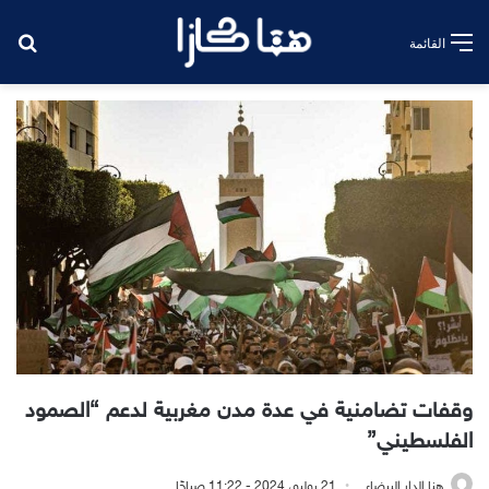
بح
القائمة
وقفات تضامنية في عدة مدن مغربية لدعم “الصمود
الفلسطيني”
هنا الدار البيضاء
21 يوليو، 2024 - 11:22 صباحًا