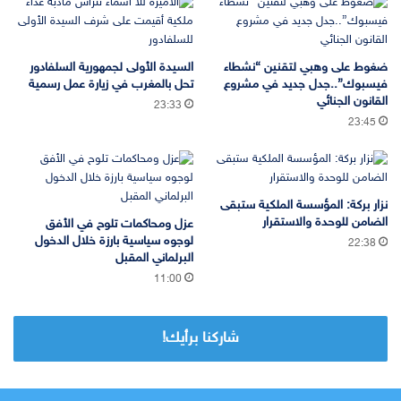
ضغوط على وهبي لتقنين “نشطاء
السيدة الأولى لجمهورية السلفادور
فيسبوك”..جدل جديد في مشروع
تحل بالمغرب في زيارة عمل رسمية
القانون الجنائي
23:33
23:45
نزار بركة: المؤسسة الملكية ستبقى
الضامن للوحدة والاستقرار
عزل ومحاكمات تلوح في الأفق
لوجوه سياسية بارزة خلال الدخول
22:38
البرلماني المقبل
11:00
شاركنا برأيك!