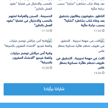
الناظور..حقوقيون يطالبون بتحقيق
الحسيمة.. السجن والغرامة لمتهم
بعد وفاة شاب بشاطئ “تشارنا”
بالنصب والاحتيال في قضايا “عقود
بسبب دراجة مائية
العمل بالخارج”
17:10
17:45
ولاية أمن مراكش توضح حيثيات
واقعة فيديو “الاعتداء المقرون
كانت في مهمة تدريبية.. التحقيق في
بالسرقة”
ظروف تحطم طائرة عسكرية بمطار
فاس
12:28
14:04
شاركنا برأيك!