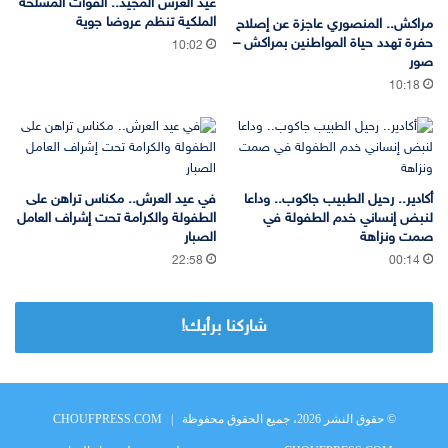
عيد العرش المجيد.. القوات المسلحة
الملكية تنظم عروضا جوية
مراكش.. المنصوري عاجزة عن إصلاح
حفرة تهدد حياة المواطنين بمراكش –
10:02
صور
10:18
أكادير.. رحيل الطبيب جاكوب.. وداعا
في عيد العرش.. مكناس تراهن على
لنبض إنساني خدم الطفولة في
الطفولة والكرامة تحت إشراف العامل
صمت ونزاهة
الصبار
22:58
00:14
شاركنا برأيك!
© حقوق النشر 2026، جميع الحقوق محفوظة |
CHOUFPRESS.COM