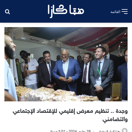
بح
القائمة
وجدة .. تنظيم معرض إقليمي للإقتصاد الإجتماعي
والتضامني
هنا الدار البيضاء
28 يوليو، 2024 - 5:07 مساءً