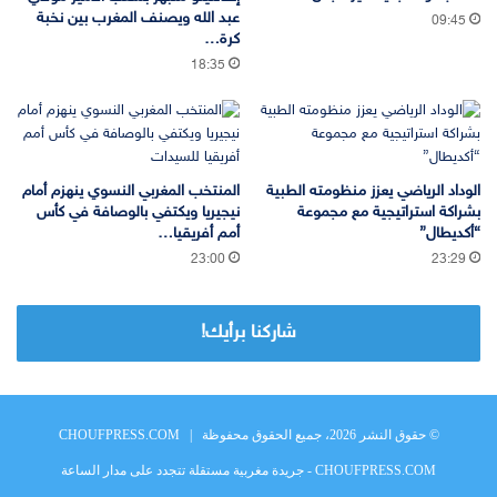
عبد الله ويصنف المغرب بين نخبة
09:45
كرة…
18:35
الوداد الرياضي يعزز منظومته الطبية
المنتخب المغربي النسوي ينهزم أمام
بشراكة استراتيجية مع مجموعة
نيجيريا ويكتفي بالوصافة في كأس
“أكديطال”
أمم أفريقيا…
23:00
23:29
شاركنا برأيك!
© حقوق النشر 2026، جميع الحقوق محفوظة |
CHOUFPRESS.COM
CHOUFPRESS.COM - جريدة مغربية مستقلة تتجدد على مدار الساعة