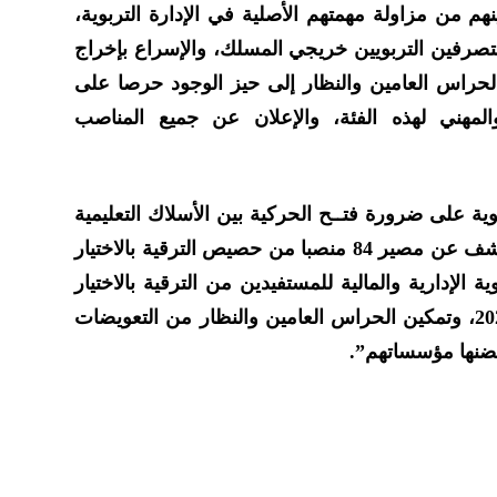
نهم من مزاولة مهمتهم الأصلية في الإدارة التربوية،
لمتصرفين التربويين خريجي المسلك، والإسراع بإخراج
بالحراس العامين والنظار إلى حيز الوجود حرصا على
المهني لهذه الفئة، والإعلان عن جميع المناصب
ية على ضرورة فتــح الحركية بين الأسلاك التعليمية
التي يخولها التكوين الأساس، والكشف عن مصير 84 منصبا من حصيص الترقية بالاختيار
التسوية الإدارية والمالية للمستفيدين من الترقية بالاختيار
لسنة 2022 وما تبقى من ترقية 2021، وتمكين الحراس العامين والنظار من التعويضات
تضنها مؤسساتهم”.