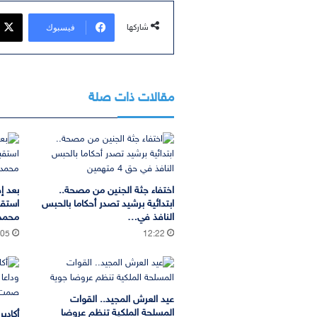
فيسبوك
شاركها
مقالات ذات صلة
اختفاء جثة الجنين من مصحة..
بعد إ
ابتدائية برشيد تصدر أحكاما بالحبس
استقب
النافذ في…
محمد 
:05
12:22
عيد العرش المجيد.. القوات
المسلحة الملكية تنظم عروضا
أكادي