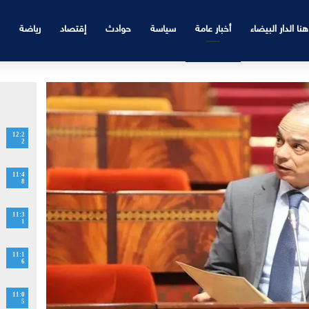
هنا الدار البيضاء
أخبار عامة
سياسة
حوادث
إقتصاد
رياضة
12:2
2
11:4
8
11:3
1
11:1
6
11:0
5