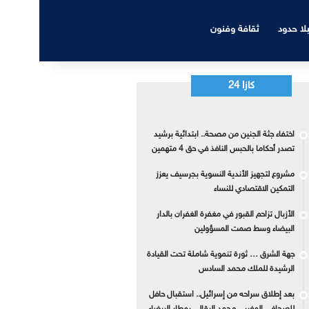
بلا حدود
ثقافة وفنون
كازا 24
اختفاء جثة الجنين من مصحة.. ابتدائية برشيد
تصدر أحكاما بالحبس النافذ في حق 4 متهمين
مشروع لتجهيز الأندية النسوية بجرسيف يعزز
التمكين الاقتصادي للنساء
الأزبال تزاحم القبور في مغفرة الغفران بالدار
البيضاء وسط صمت المسؤولين
جهة الشرق … ثورة تنموية شاملة تحت القيادة
الرشيدة للملك محمد السادس
بعد إطلاق سراحه من إسرائيل.. استقبال حافل