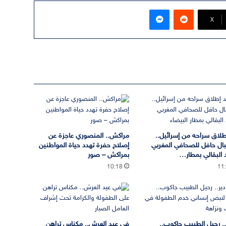
ماسنجر
‫X
طلاق سراحه من إسرائيل..
مراكش.. المنصوري عاجزة عن
ال حافل للصحافي المغربي
إصلاح حفرة تهدد حياة المواطنين
البقالي بمطار…
بمراكش – صور
10:18
11
ر.. رحيل الطبيب جاكوب..
في عيد العرش.. مكناس تراهن