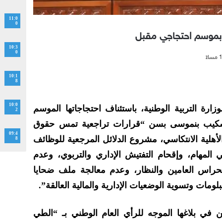
11:0
0
د بموسم احتجاجي مقبل
10:3
0
10:1
8
10:0
زارة التربية الوطنية، باستئناف احتجاجاتها الموسم
2
 شكيب بنموسى بسن “قرارات تراجعية تمس حقوق
09:4
أهلية الانتكاسي، مشروع الدلائل المرجعية للوظائف
8
ي المهام، وإقحام التفتيش الإداري والتربوي، وعدم
للحراس العامين والنظار، وعدم معالجة ملف ضحايا
لومات وتسوية الوضعيات الإدارية والمالية العالقة”.
ن في بلاغها الموجه للرأي العام الوطني بـ “الطي