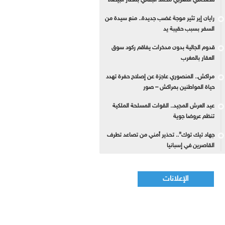
للصحافي المغربي محمد البقالي بمطار البيضاء
رايان إير تثير موجة غضب جديدة.. منع سيدة من
السفر بسبب حقيبة يد
قدوم الجالية بدون مدخرات يفاقم ركود سوق
العقار بالمغرب
مراكش.. المنصوري عاجزة عن إصلاح حفرة تهدد
حياة المواطنين بمراكش – صور
عيد العرش المجيد.. القوات المسلحة الملكية
تنظم عروضا جوية
جهاد تيك توك”.. تحذير أمني من تصاعد تطرف
القاصرين في إسبانيا
الإعلانات