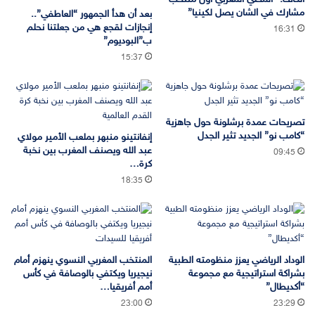
مشارك في الشان يصل لكينيا”
بعد أن هدأ الجمهور “العاطفي”..
إنجازات لقجع هي من جعلتنا نحلم
16:31
ب”البوديوم”
15:37
تصريحات عمدة برشلونة حول جاهزية
“كامب نو” الجديد تثير الجدل
إنفانتينو منبهر بملعب الأمير مولاي
عبد الله ويصنف المغرب بين نخبة
09:45
كرة…
18:35
الوداد الرياضي يعزز منظومته الطبية
المنتخب المغربي النسوي ينهزم أمام
بشراكة استراتيجية مع مجموعة
نيجيريا ويكتفي بالوصافة في كأس
“أكديطال”
أمم أفريقيا…
23:00
23:29