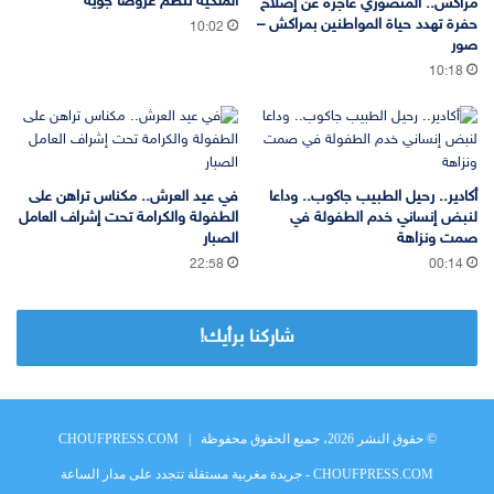
الملكية تنظم عروضا جوية
مراكش.. المنصوري عاجزة عن إصلاح
حفرة تهدد حياة المواطنين بمراكش –
10:02
صور
10:18
أكادير.. رحيل الطبيب جاكوب.. وداعا
في عيد العرش.. مكناس تراهن على
لنبض إنساني خدم الطفولة في
الطفولة والكرامة تحت إشراف العامل
صمت ونزاهة
الصبار
22:58
00:14
شاركنا برأيك!
© حقوق النشر 2026، جميع الحقوق محفوظة |
CHOUFPRESS.COM
CHOUFPRESS.COM - جريدة مغربية مستقلة تتجدد على مدار الساعة