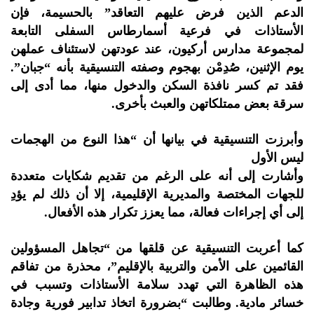
الدعم الذين فرض عليهم التعاقد” بالحسيمة، فإن
الأستاذات في فرعية أسمارطاس السفلى التابعة
لمجموعة مدارس أركيون، عند عودتهن لاستئناف عملهن
يوم الإثنين، صُدِمْن بهجوم وصفته التنسيقية بأنه “جبان”.
فقد تم كسر نافذة السكن والدخول منها، مما أدى إلى
سرقة بعض ممتلكاتهن والعبث بأخرى.
وأبرزت التنسيقية في بيانها أن “هذا النوع من الهجمات
ليس الأول
وأشارت إلى أنه على الرغم من تقديم شكايات متعددة
للجهات المختصة والمديرية الإقليمية، إلا أن ذلك لم يؤدِ
إلى أي إجراءات فعالة، مما يعزز تكرار هذه الأفعال.
كما أعربت التنسيقية عن قلقها من “تجاهل المسؤولين
القائمين على الأمن والتربية بالإقليم”، محذرة من تفاقم
هذه الظاهرة التي تهدد سلامة الأستاذات وتسبب في
خسائر مادية. وطالبت “بضرورة اتخاذ تدابير فورية وجادة