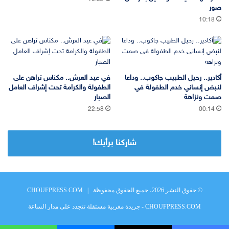
صور
10:18
أكادير.. رحيل الطبيب جاكوب.. وداعا
في عيد العرش.. مكناس تراهن على
لنبض إنساني خدم الطفولة في
الطفولة والكرامة تحت إشراف العامل
صمت ونزاهة
الصبار
22:58
00:14
شاركنا برأيك!
© حقوق النشر 2026، جميع الحقوق محفوظة |
CHOUFPRESS.COM
CHOUFPRESS.COM - جريدة مغربية مستقلة تتجدد على مدار الساعة