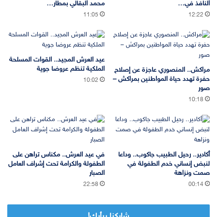
النافذ في…
محمد البقالي بمطار…
11:05
12:22
عيد العرش المجيد.. القوات المسلحة
الملكية تنظم عروضا جوية
مراكش.. المنصوري عاجزة عن إصلاح
حفرة تهدد حياة المواطنين بمراكش –
10:02
صور
10:18
أكادير.. رحيل الطبيب جاكوب.. وداعا
في عيد العرش.. مكناس تراهن على
لنبض إنساني خدم الطفولة في
الطفولة والكرامة تحت إشراف العامل
صمت ونزاهة
الصبار
22:58
00:14
شاركنا برأيك!