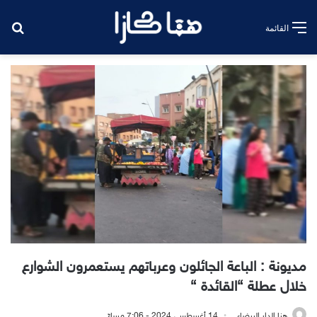
بح
القائمة
مديونة : الباعة الجائلون وعرباتهم يستعمرون الشوارع
خلال عطلة “القائدة “
هنا الدار البيضاء
14 أغسطس، 2024 - 7:06 مساءً