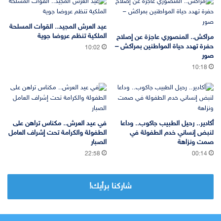
عيد العرش المجيد.. القوات المسلحة
الملكية تنظم عروضا جوية
مراكش.. المنصوري عاجزة عن إصلاح
حفرة تهدد حياة المواطنين بمراكش –
10:02
صور
10:18
أكادير.. رحيل الطبيب جاكوب.. وداعا
في عيد العرش.. مكناس تراهن على
لنبض إنساني خدم الطفولة في
الطفولة والكرامة تحت إشراف العامل
صمت ونزاهة
الصبار
22:58
00:14
شاركنا برأيك!