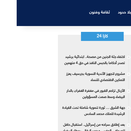
بلا حدود
ثقافة وفنون
كازا 24
اختفاء جثة الجنين من مصحة.. ابتدائية برشيد
تصدر أحكاما بالحبس النافذ في حق 4 متهمين
مشروع لتجهيز الأندية النسوية بجرسيف يعزز
التمكين الاقتصادي للنساء
الأزبال تزاحم القبور في مغفرة الغفران بالدار
البيضاء وسط صمت المسؤولين
جهة الشرق … ثورة تنموية شاملة تحت القيادة
الرشيدة للملك محمد السادس
بعد إطلاق سراحه من إسرائيل.. استقبال حافل