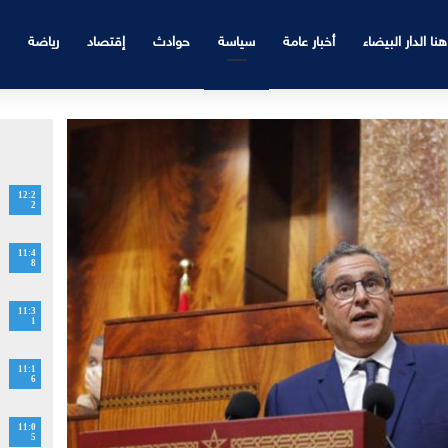
هنا الدار البيضاء
أخبار عامة
سياسة
حوادث
إقتصاد
رياضة
12:2
2
11:4
8
11:3
1
11:1
6
11:0
5