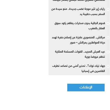
للصحافي المغربي محمد البقالي بمطار البيضاء
رايان إير تثير موجة غضب جديدة.. منع سيدة من
السفر بسبب حقيبة يد
قدوم الجالية بدون مدخرات يفاقم ركود سوق
العقار بالمغرب
مراكش.. المنصوري عاجزة عن إصلاح حفرة تهدد
حياة المواطنين بمراكش – صور
عيد العرش المجيد.. القوات المسلحة الملكية
تنظم عروضا جوية
جهاد تيك توك”.. تحذير أمني من تصاعد تطرف
القاصرين في إسبانيا
الإعلانات