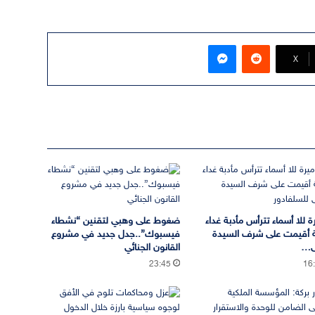
ماسنجر
‫X
ة للا أسماء تترأس مأدبة غداء
ضغوط على وهبي لتقنين “نشطاء
 أقيمت على شرف السيدة
فيسبوك”..جدل جديد في مشروع
ى…
القانون الجنائي
23:45
16