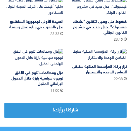
ضغوط على وهبي لتقنين “نشطاء
السيدة الأولى لجمهورية السلفادور
فيسبوك”..جدل جديد في مشروع
تحل بالمغرب في زيارة عمل رسمية
القانون الجنائي
23:33
23:45
نزار بركة: المؤسسة الملكية ستبقى
الضامن للوحدة والاستقرار
عزل ومحاكمات تلوح في الأفق
لوجوه سياسية بارزة خلال الدخول
22:38
البرلماني المقبل
11:00
شاركنا برأيك!