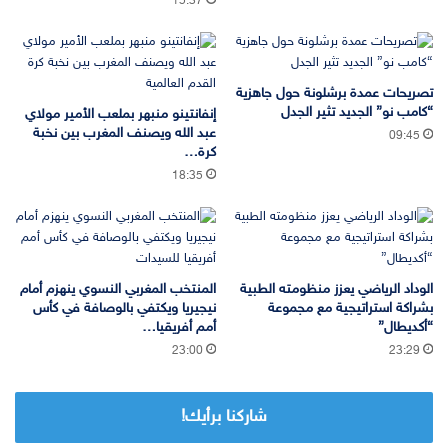
15:37
تصريحات عمدة برشلونة حول جاهزية
“كامب نو” الجديد تثير الجدل
إنفانتينو منبهر بملعب الأمير مولاي
عبد الله ويصنف المغرب بين نخبة
09:45
كرة…
18:35
الوداد الرياضي يعزز منظومته الطبية
المنتخب المغربي النسوي ينهزم أمام
بشراكة استراتيجية مع مجموعة
نيجيريا ويكتفي بالوصافة في كأس
“أكديطال”
أمم أفريقيا…
23:00
23:29
شاركنا برأيك!