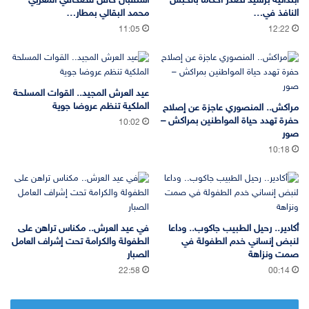
ابتدائية برشيد تصدر أحكاما بالحبس
استقبال حافل للصحافي المغربي
النافذ في…
محمد البقالي بمطار…
11:05
12:22
عيد العرش المجيد.. القوات المسلحة
الملكية تنظم عروضا جوية
مراكش.. المنصوري عاجزة عن إصلاح
حفرة تهدد حياة المواطنين بمراكش –
10:02
صور
10:18
أكادير.. رحيل الطبيب جاكوب.. وداعا
في عيد العرش.. مكناس تراهن على
لنبض إنساني خدم الطفولة في
الطفولة والكرامة تحت إشراف العامل
صمت ونزاهة
الصبار
22:58
00:14