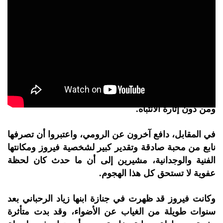
وعبّر كثيرون عن استيائهم من تصرف ماجدة الرومي،
معتبرين أنها تجاوزت حدود اللباقة والمساحة الشخصية،
خصوصاً في ظرف نفسي حساس تعيشه فيروز بعد فقدان
ابنها. وأشار بعض المعلقين إلى أن معظم الشخصيات
العامة التي حضرت العزاء قدّمت واجب العزاء باحترام
ومن دون إثارة الانتباه.
في المقابل، دافع آخرون عن الرومي، واعتبروا أن تصرفها
نابع من محبة صادقة وتقدير كبير لشخصية فيروز ومكانتها
الفنية والوجدانية، مشيرين إلى أن ما حدث كان لحظة
عفوية لا تستحق كل هذا الهجوم.
وكانت فيروز قد ظهرت في جنازة ابنها زياد الرحباني بعد
سنوات طويلة من الغياب عن الأضواء، وقد بدت متأثرة