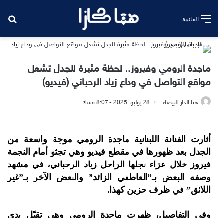
بح
القائمة
ماجدة الرومي وفيروز.. لحظة مثيرة للجدل تشعل
مواقع التواصل في وداع زياد الرحباني (فيديو)
هنا الدار البيضاء
28 يوليو، 2025 - 8:07 مساءً
أثارت الفنانة اللبنانية ماجدة الرومي موجة واسعة من
الجدل بعد ظهورها في مقطع فيديو وهي تجثو أمام النجمة
فيروز خلال عزاء نجلها الراحل زياد الرحباني، في مشهد
وصفه البعض بـ”العاطفي الزائد” والبعض الآخر بـ”غير
اللائق” في ظرف حزين كهذا.
وفي التفاصيل، ظهرت ماجدة الرومي وهي تقبّل يدي