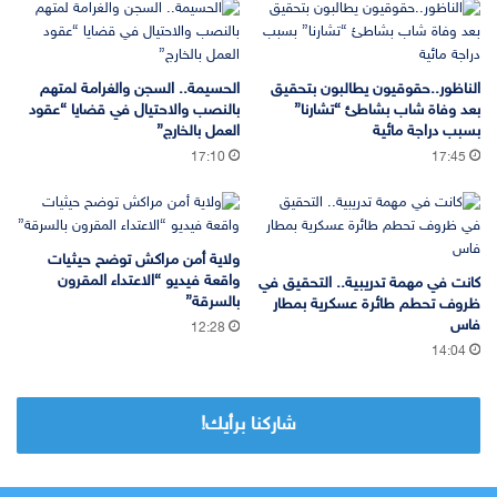
الناظور..حقوقيون يطالبون بتحقيق
الحسيمة.. السجن والغرامة لمتهم
بعد وفاة شاب بشاطئ “تشارنا”
بالنصب والاحتيال في قضايا “عقود
بسبب دراجة مائية
العمل بالخارج”
17:10
17:45
ولاية أمن مراكش توضح حيثيات
واقعة فيديو “الاعتداء المقرون
كانت في مهمة تدريبية.. التحقيق في
بالسرقة”
ظروف تحطم طائرة عسكرية بمطار
فاس
12:28
14:04
شاركنا برأيك!