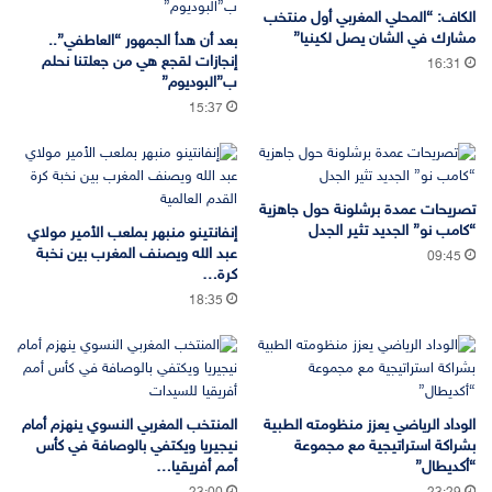
الكاف: “المحلي المغربي أول منتخب
مشارك في الشان يصل لكينيا”
بعد أن هدأ الجمهور “العاطفي”..
إنجازات لقجع هي من جعلتنا نحلم
16:31
ب”البوديوم”
15:37
تصريحات عمدة برشلونة حول جاهزية
“كامب نو” الجديد تثير الجدل
إنفانتينو منبهر بملعب الأمير مولاي
عبد الله ويصنف المغرب بين نخبة
09:45
كرة…
18:35
الوداد الرياضي يعزز منظومته الطبية
المنتخب المغربي النسوي ينهزم أمام
بشراكة استراتيجية مع مجموعة
نيجيريا ويكتفي بالوصافة في كأس
“أكديطال”
أمم أفريقيا…