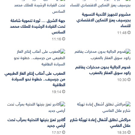
مشروع لتجهيز الأندية النسوية
بجرسيف يعزز التمكين الاقتصادي
جهة الشرق … ثورة تنموية شاملة
للنساء
تحت القيادة الرشيدة للملك محمد
السادس
11:48
11:16
قدوم الجالية بدون مدخرات يفاقم
ركود سوق العقار بالمغرب
المغرب على أعتاب إنتاج الغاز الطبيعي
من جرسيف.. خطوة نحو السيادة
10:30
الطاقية
19:14
مراكش تطلق أشغال إعادة تهيئة شارع
أكادير تعزز بنيتها التحتية بمرآب تحت
علال الفاسي
أرضي جديد
17:57
18:35