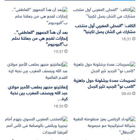
الكاف: “المحلي المغربي أول منتخب
مشارك في الشان يصل لكينيا”
بعد أن هدأ الجمهور “العاطفي”..
إنجازات لقجع هي من جعلتنا نحلم
16:31
ب”البوديوم”
15:37
تصريحات عمدة برشلونة حول جاهزية
“كامب نو” الجديد تثير الجدل
إنفانتينو منبهر بملعب الأمير مولاي
عبد الله ويصنف المغرب بين نخبة
09:45
كرة…
18:35