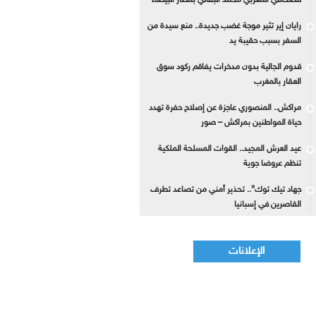
للصحافي المغربي محمد البقالي بمطار البيضاء
رايان إير تثير موجة غضب جديدة.. منع سيدة من
السفر بسبب حقيبة يد
قدوم الجالية بدون مدخرات يفاقم ركود سوق
العقار بالمغرب
مراكش.. المنصوري عاجزة عن إصلاح حفرة تهدد
حياة المواطنين بمراكش – صور
عيد العرش المجيد.. القوات المسلحة الملكية
تنظم عروضا جوية
جهاد تيك توك”.. تحذير أمني من تصاعد تطرف
القاصرين في إسبانيا
الإعلانات