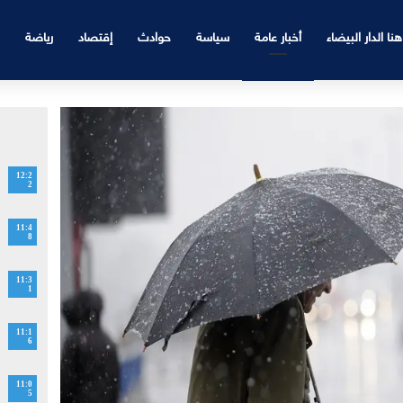
هنا الدار البيضاء
أخبار عامة
سياسة
حوادث
إقتصاد
رياضة
12:2
2
11:4
8
11:3
1
11:1
6
11:0
5