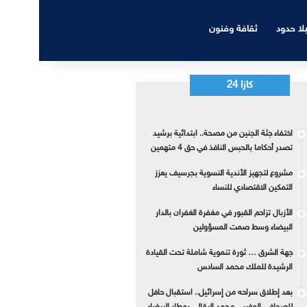
بلا حدود
ثقافة وفنون
كازا 24
اختفاء جثة الجنين من مصحة.. ابتدائية برشيد
تصدر أحكاما بالحبس النافذ في حق 4 متهمين
مشروع لتجهيز الأندية النسوية بجرسيف يعزز
التمكين الاقتصادي للنساء
الأزبال تزاحم القبور في مغفرة الغفران بالدار
البيضاء وسط صمت المسؤولين
جهة الشرق … ثورة تنموية شاملة تحت القيادة
الرشيدة للملك محمد السادس
بعد إطلاق سراحه من إسرائيل.. استقبال حافل