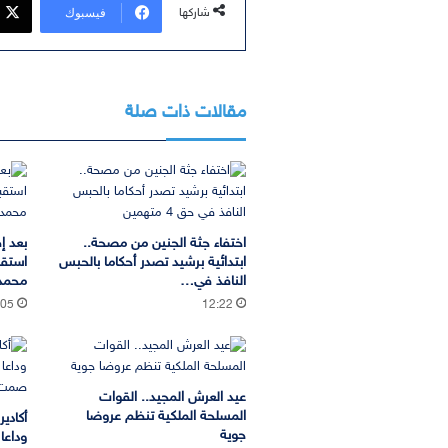
فيسبوك
شاركها
مقالات ذات صلة
اختفاء جثة الجنين من مصحة..
بعد إ
ابتدائية برشيد تصدر أحكاما بالحبس
استقب
النافذ في…
محمد 
:05
12:22
عيد العرش المجيد.. القوات
المسلحة الملكية تنظم عروضا
أكادي
جوية
وداعا