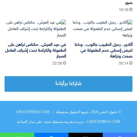
صور
10:18
أكادير.. رحيل الطبيب جاكوب.. وداعا
في عيد العرش.. مكناس تراهن على
لنبض إنساني خدم الطفولة في
الطفولة والكرامة تحت إشراف العامل
صمت ونزاهة
الصبار
22:58
00:14
شاركنا برأيك!
© حقوق النشر 2026، جميع الحقوق محفوظة |
CHOUFPRESS.COM
CHOUFPRESS.COM - جريدة مغربية مستقلة تتجدد على مدار الساعة