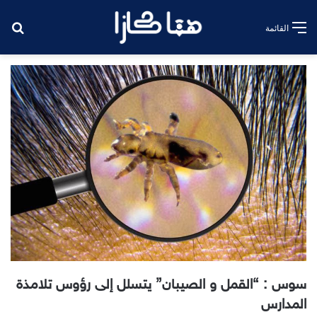
بح
القائمة
سوس : “القمل و الصيبان” يتسلل إلى رؤوس تلامذة
المدارس