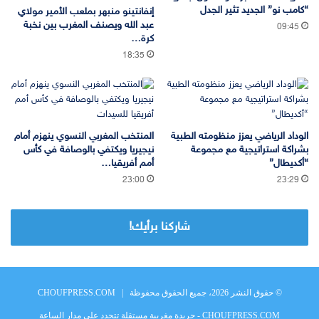
“كامب نو” الجديد تثير الجدل
إنفانتينو منبهر بملعب الأمير مولاي
عبد الله ويصنف المغرب بين نخبة
09:45
كرة…
18:35
الوداد الرياضي يعزز منظومته الطبية
المنتخب المغربي النسوي ينهزم أمام
بشراكة استراتيجية مع مجموعة
نيجيريا ويكتفي بالوصافة في كأس
“أكديطال”
أمم أفريقيا…
23:00
23:29
شاركنا برأيك!
© حقوق النشر 2026، جميع الحقوق محفوظة |
CHOUFPRESS.COM
CHOUFPRESS.COM - جريدة مغربية مستقلة تتجدد على مدار الساعة