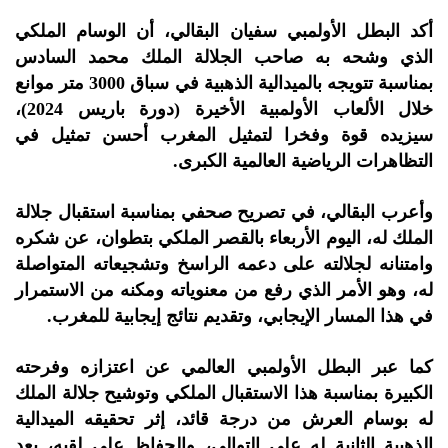
أكد البطل الأولمبي سفيان البقالي، أن الوسام الملكي
الذي وشحه به صاحب الجلالة الملك محمد السادس
بمناسبة تتويجه بالميدالية الذهبية في سباق 3000 متر موانع
خلال الألعاب الأولمبية الأخيرة (دورة باريس 2024)،
سيزيده قوة وفخرا لتمثيل المغرب أحسن تمثيل في
التظاهرات الرياضية العالمية الكبرى.
وأعرب البقالي، في تصريح صحفي بمناسبة استقبال جلالة
الملك له، اليوم الأربعاء بالقصر الملكي بتطوان، عن شكره
وامتنانه لجلالته على دعمه الراسخ وتشجيعاته المتواصلة
له، وهو الأمر الذي رفع من معنوياته ومكنه من الاستمرار
في هذا المسار الإيجابي، وتقديم نتائج إيجابية للمغرب.
كما عبر البطل الأولمبي العالمي عن اعتزازه وفرحته
الكبيرة بمناسبة هذا الاستقبال الملكي وتوشيح جلالة الملك
له بوسام العرش من درجة قائد، إثر تحقيقه الميدالية
الذهبية الثانية له على التوالي، والحفاظ على لقبه، بعد