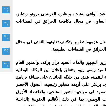
11:0
0
عبد الوافي لفتيت، ونظيره الفرنسي برونو ريتيليو،
ز التعاون في مجال مكافحة الحرائق في الفضاءات
10:3
0
10:1
8
عان عزمهما تطوير وتكثيف تعاونهما الثنائي في مجال
الحرائق في الفضاءات الطبيعية.
10:0
2
ير التجهيز والماء، السيد نزار بركة، والمدير العام
09:4
8
الة الفرنسية للتنمية (AFD)‏ السيد ريمي ريو، وتتعلق بإعلان بين الوكالة الوطنية
ة للتنمية، يتفق من خلاله الجانبان على صياغة برنامج
ئ، يرتكز على أربعة محاور رئيسية: التحول الأخضر
مود في مواجهة التغير المناخي، والاقتصاد الأزرق
 الوطني، بما في ذلك الأقاليم الجنوبية (الداخلة