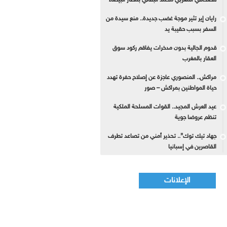
للصحافي المغربي محمد البقالي بمطار البيضاء
رايان إير تثير موجة غضب جديدة.. منع سيدة من
السفر بسبب حقيبة يد
قدوم الجالية بدون مدخرات يفاقم ركود سوق
العقار بالمغرب
مراكش.. المنصوري عاجزة عن إصلاح حفرة تهدد
حياة المواطنين بمراكش – صور
عيد العرش المجيد.. القوات المسلحة الملكية
تنظم عروضا جوية
جهاد تيك توك”.. تحذير أمني من تصاعد تطرف
القاصرين في إسبانيا
الإعلانات