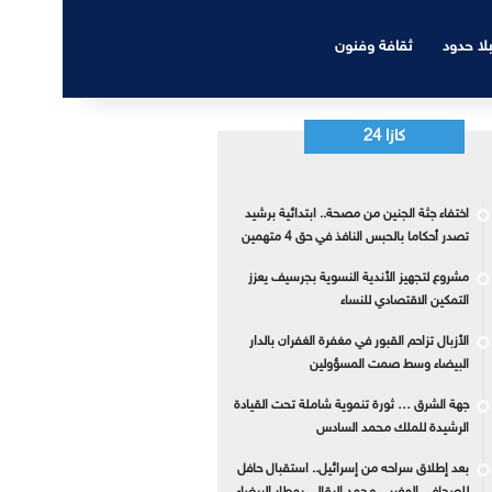
بلا حدود
ثقافة وفنون
كازا 24
اختفاء جثة الجنين من مصحة.. ابتدائية برشيد
تصدر أحكاما بالحبس النافذ في حق 4 متهمين
مشروع لتجهيز الأندية النسوية بجرسيف يعزز
التمكين الاقتصادي للنساء
الأزبال تزاحم القبور في مغفرة الغفران بالدار
البيضاء وسط صمت المسؤولين
جهة الشرق … ثورة تنموية شاملة تحت القيادة
الرشيدة للملك محمد السادس
بعد إطلاق سراحه من إسرائيل.. استقبال حافل