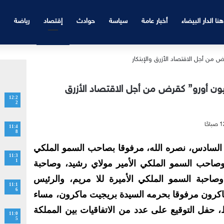
هنا الدار البيضاء
أخبار عامة
سياسة
حوادث
إقتصاد
رياضة
ماكرون للمغرب ..”100 مليون أورو” كقرض من أجل الاقتصاد الأزرق
12:2
2
11:4
8
السادس، نصره الله، مرفوقا بصاحب السمو الملكي
11:3
1
وصاحب السمو الملكي الأمير مولاي رشيد، وصاحبة
وصاحبة السمو الملكي الأميرة للا مريم، والرئيس
11:1
6
ماكرون مرفوقا بحرمه السيدة بريجيت ماكرون، مساء
اط، حفل التوقيع على عدد من الاتفاقيات بين المملكة
11:0
5