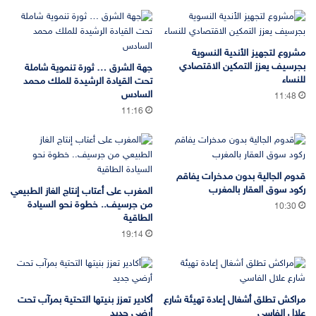
مشروع لتجهيز الأندية النسوية
بجرسيف يعزز التمكين الاقتصادي
جهة الشرق … ثورة تنموية شاملة
للنساء
تحت القيادة الرشيدة للملك محمد
السادس
11:48
11:16
قدوم الجالية بدون مدخرات يفاقم
ركود سوق العقار بالمغرب
المغرب على أعتاب إنتاج الغاز الطبيعي
من جرسيف.. خطوة نحو السيادة
10:30
الطاقية
19:14
مراكش تطلق أشغال إعادة تهيئة شارع
أكادير تعزز بنيتها التحتية بمرآب تحت
علال الفاسي
أرضي جديد