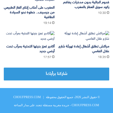
قدوم الجالية بدون مدخرات يفاقم
ركود سوق العقار بالمغرب
المغرب على أعتاب إنتاج الغاز الطبيعي
من جرسيف.. خطوة نحو السيادة
10:30
الطاقية
19:14
مراكش تطلق أشغال إعادة تهيئة شارع
أكادير تعزز بنيتها التحتية بمرآب تحت
علال الفاسي
أرضي جديد
17:57
18:35
شاركنا برأيك!
© حقوق النشر 2026، جميع الحقوق محفوظة |
CHOUFPRESS.COM
CHOUFPRESS.COM - جريدة مغربية مستقلة تتجدد على مدار الساعة