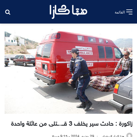
بح
القائمة
زاكورة : حادث سير يخلف 3 قــ..ـتلى من عائلة واحدة
هنا الدار البيضاء
29 يونيو، 2024 - 9:15 مساءً