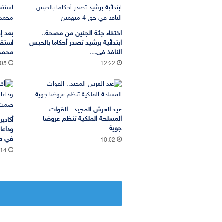
اختفاء جثة الجنين من مصحة..
بعد إ
ابتدائية برشيد تصدر أحكاما بالحبس
استقب
النافذ في…
محمد 
:05
12:22
عيد العرش المجيد.. القوات
المسلحة الملكية تنظم عروضا
أكادي
جوية
وداعا
في ص
10:02
:14