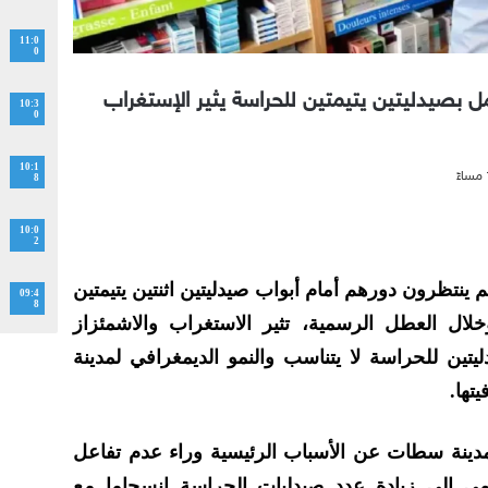
11:0
0
مل بصيدليتين يتيمتين للحراسة يثير الإستغراب
10:3
0
10:1
8
10:0
2
ينتظرون دورهم أمام أبواب صيدليتين اثنتين يتيمتين
09:4
8
لال العطل الرسمية، تثير الاستغراب والاشمئزاز
ليتين للحراسة لا يتناسب والنمو الديمغرافي لمدينة
تها.
بمدينة سطات عن الأسباب الرئيسية وراء عدم تفاعل
مي إلى زيادة عدد صيدليات الحراسة انسجاما مع