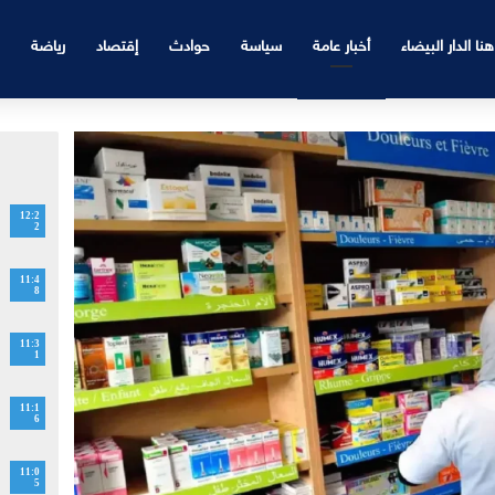
هنا الدار البيضاء
أخبار عامة
سياسة
حوادث
إقتصاد
رياضة
12:2
2
11:4
8
11:3
1
11:1
6
11:0
5