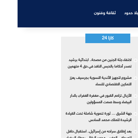
بلا حدود
ثقافة وفنون
كازا 24
اختفاء جثة الجنين من مصحة.. ابتدائية برشيد
تصدر أحكاما بالحبس النافذ في حق 4 متهمين
مشروع لتجهيز الأندية النسوية بجرسيف يعزز
التمكين الاقتصادي للنساء
الأزبال تزاحم القبور في مغفرة الغفران بالدار
البيضاء وسط صمت المسؤولين
جهة الشرق … ثورة تنموية شاملة تحت القيادة
الرشيدة للملك محمد السادس
بعد إطلاق سراحه من إسرائيل.. استقبال حافل