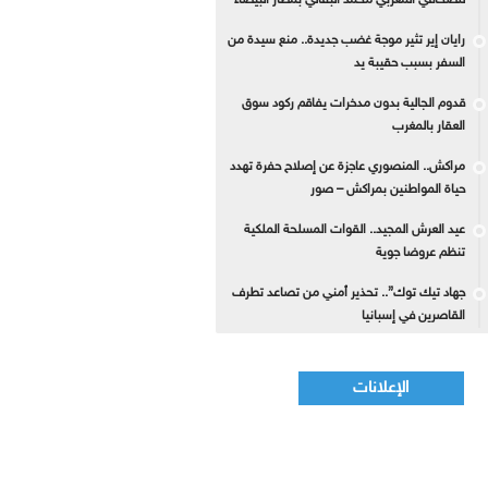
للصحافي المغربي محمد البقالي بمطار البيضاء
رايان إير تثير موجة غضب جديدة.. منع سيدة من
السفر بسبب حقيبة يد
قدوم الجالية بدون مدخرات يفاقم ركود سوق
العقار بالمغرب
مراكش.. المنصوري عاجزة عن إصلاح حفرة تهدد
حياة المواطنين بمراكش – صور
عيد العرش المجيد.. القوات المسلحة الملكية
تنظم عروضا جوية
جهاد تيك توك”.. تحذير أمني من تصاعد تطرف
القاصرين في إسبانيا
الإعلانات