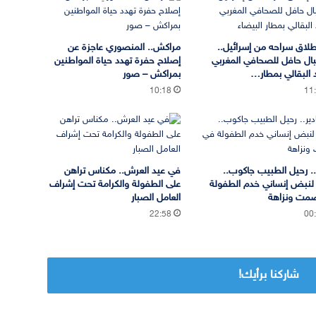
طلاق سراحه من إسرائيل..
مراكش.. المنصوري عاجزة عن
ال حافل للصحافي المغربي
إصلاح حفرة تهدد حياة المواطنين
البقالي بمطار…
بمراكش – صور
10:18
11
ر.. رحيل الطبيب جاكوب..
في عيد العرش.. مكناس تراهن
 لنبض إنساني خدم الطفولة
على الطفولة والكرامة تحت إشراف
مت ونزاهة
العامل الصبار
22:58
00
شاركنا برأيك!