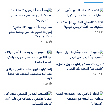
الكاف: “المحلي المغربي أول منتخب
مشارك في الشان يصل لكينيا”
بعد أن هدأ الجمهور “العاطفي”..
إنجازات لقجع هي من جعلتنا نحلم
16:31
ب”البوديوم”
15:37
تصريحات عمدة برشلونة حول جاهزية
“كامب نو” الجديد تثير الجدل
إنفانتينو منبهر بملعب الأمير مولاي
عبد الله ويصنف المغرب بين نخبة
09:45
كرة…
18:35