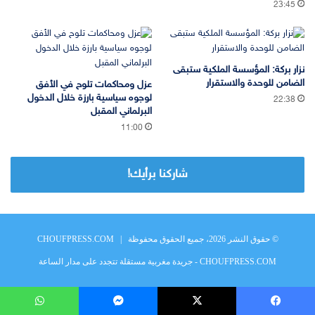
23:45
نزار بركة: المؤسسة الملكية ستبقى
الضامن للوحدة والاستقرار
عزل ومحاكمات تلوح في الأفق
لوجوه سياسية بارزة خلال الدخول
22:38
البرلماني المقبل
11:00
شاركنا برأيك!
© حقوق النشر 2026، جميع الحقوق محفوظة |
CHOUFPRESS.COM
CHOUFPRESS.COM - جريدة مغربية مستقلة تتجدد على مدار الساعة
يسبوك
‫X
ماسنجر
واتساب