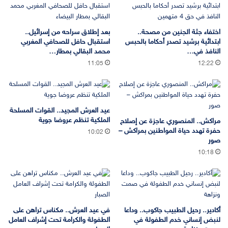
اختفاء جثة الجنين من مصحة..
بعد إطلاق سراحه من إسرائيل..
ابتدائية برشيد تصدر أحكاما بالحبس
استقبال حافل للصحافي المغربي
النافذ في…
محمد البقالي بمطار…
11:05
12:22
عيد العرش المجيد.. القوات المسلحة
الملكية تنظم عروضا جوية
مراكش.. المنصوري عاجزة عن إصلاح
حفرة تهدد حياة المواطنين بمراكش –
10:02
صور
10:18
أكادير.. رحيل الطبيب جاكوب.. وداعا
في عيد العرش.. مكناس تراهن على
لنبض إنساني خدم الطفولة في
الطفولة والكرامة تحت إشراف العامل