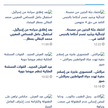
اختفاء جثة الجنين من مصحة..
بعد إطلاق سراحه من إسرائيل..
ابتدائية برشيد تصدر أحكاما بالحبس
استقبال حافل للصحافي المغربي
النافذ في…
محمد البقالي بمطار…
11:05
12:22
عيد العرش المجيد.. القوات المسلحة
الملكية تنظم عروضا جوية
مراكش.. المنصوري عاجزة عن إصلاح
حفرة تهدد حياة المواطنين بمراكش –
10:02
صور
10:18