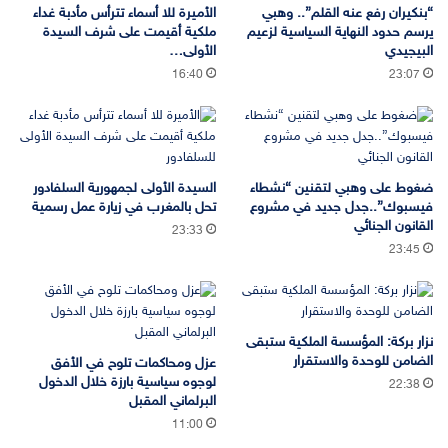
“بنكيران رفع عنه القلم”.. وهبي
الأميرة للا أسماء تترأس مأدبة غداء
يرسم حدود النهاية السياسية لزعيم
ملكية أقيمت على شرف السيدة
البيجيدي
الأولى…
16:40
23:07
ضغوط على وهبي لتقنين “نشطاء
السيدة الأولى لجمهورية السلفادور
فيسبوك”..جدل جديد في مشروع
تحل بالمغرب في زيارة عمل رسمية
القانون الجنائي
23:33
23:45
نزار بركة: المؤسسة الملكية ستبقى
الضامن للوحدة والاستقرار
عزل ومحاكمات تلوح في الأفق
لوجوه سياسية بارزة خلال الدخول
22:38
البرلماني المقبل
11:00