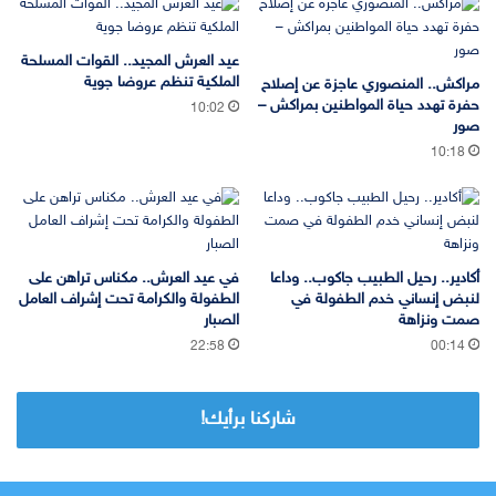
عيد العرش المجيد.. القوات المسلحة
الملكية تنظم عروضا جوية
مراكش.. المنصوري عاجزة عن إصلاح
حفرة تهدد حياة المواطنين بمراكش –
10:02
صور
10:18
أكادير.. رحيل الطبيب جاكوب.. وداعا
في عيد العرش.. مكناس تراهن على
لنبض إنساني خدم الطفولة في
الطفولة والكرامة تحت إشراف العامل
صمت ونزاهة
الصبار
22:58
00:14
شاركنا برأيك!