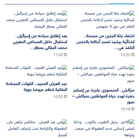
اختفاء جثة الجنين من مصحة..
بعد إطلاق سراحه من إسرائيل..
ابتدائية برشيد تصدر أحكاما بالحبس
استقبال حافل للصحافي المغربي
النافذ في…
محمد البقالي بمطار…
11:05
12:22
عيد العرش المجيد.. القوات المسلحة
الملكية تنظم عروضا جوية
مراكش.. المنصوري عاجزة عن إصلاح
حفرة تهدد حياة المواطنين بمراكش –
10:02
صور
10:18