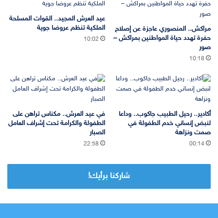
عيد العرش المجيد.. القوات المسلحة
الملكية تنظم عروضا جوية
مراكش.. المنصوري عاجزة عن إصلاح
حفرة تهدد حياة المواطنين بمراكش –
10:02
صور
10:18
أكادير.. رحيل الطبيب جاكوب.. وداعا
في عيد العرش.. مكناس تراهن على
لنبض إنساني خدم الطفولة في
الطفولة والكرامة تحت إشراف العامل
صمت ونزاهة
الصبار
22:58
00:14
شاركنا برأيك!