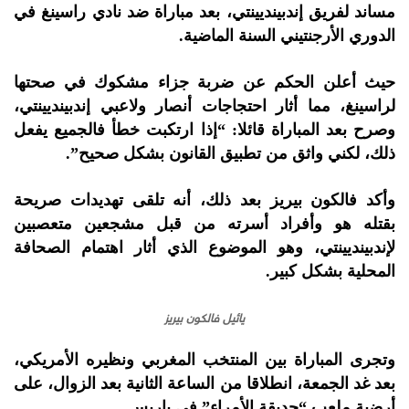
مساند لفريق إندبينديينتي، بعد مباراة ضد نادي راسينغ في
الدوري الأرجنتيني السنة الماضية.
حيث أعلن الحكم عن ضربة جزاء مشكوك في صحتها
لراسينغ، مما أثار احتجاجات أنصار ولاعبي إندبينديينتي،
وصرح بعد المباراة قائلا: “إذا ارتكبت خطأ فالجميع يفعل
ذلك، لكني واثق من تطبيق القانون بشكل صحيح”.
وأكد فالكون بيريز بعد ذلك، أنه تلقى تهديدات صريحة
بقتله هو وأفراد أسرته من قبل مشجعين متعصبين
لإندبينديينتي، وهو الموضوع الذي أثار اهتمام الصحافة
المحلية بشكل كبير.
يائيل فالكون بيريز
وتجرى المباراة بين المنتخب المغربي ونظيره الأمريكي،
بعد غد الجمعة، انطلاقا من الساعة الثانية بعد الزوال، على
أرضية ملعب “حديقة الأمراء” في باريس.