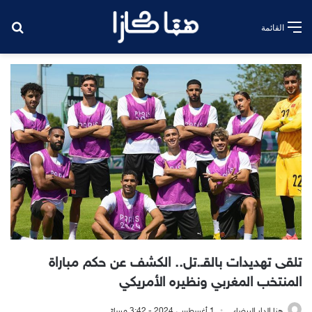
بح
القائمة
تلقى تهديدات بالقـ.تل.. الكشف عن حكم مباراة
المنتخب المغربي ونظيره الأمريكي
هنا الدار البيضاء
1 أغسطس، 2024 - 3:42 مساءً