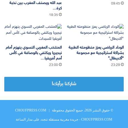
عبد الله ويصنف المغرب بين نخبة
09:45
كرة…
18:35
الوداد الرياضي يعزز منظومته الطبية
المنتخب المغربي النسوي ينهزم أمام
بشراكة استراتيجية مع مجموعة
نيجيريا ويكتفي بالوصافة في كأس
“أكديطال”
أمم أفريقيا…
23:00
23:29
شاركنا برأيك!
© حقوق النشر 2026، جميع الحقوق محفوظة |
CHOUFPRESS.COM
CHOUFPRESS.COM - جريدة مغربية مستقلة تتجدد على مدار الساعة