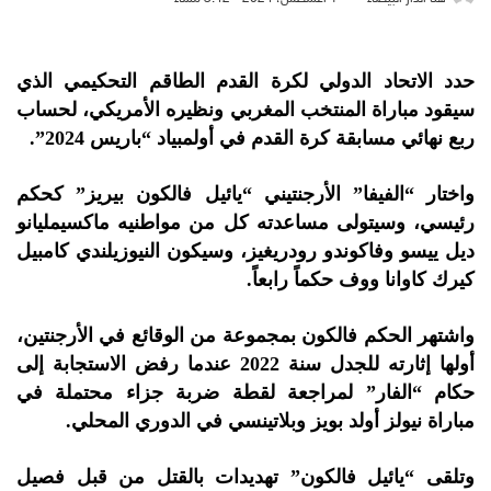
حدد الاتحاد الدولي لكرة القدم الطاقم التحكيمي الذي
سيقود مباراة المنتخب المغربي ونظيره الأمريكي، لحساب
ربع نهائي مسابقة كرة القدم في أولمبياد “باريس 2024”.
واختار “الفيفا” الأرجنتيني “يائيل فالكون بيريز” كحكم
رئيسي، وسيتولى مساعدته كل من مواطنيه ماكسيمليانو
ديل ييسو وفاكوندو رودريغيز، وسيكون النيوزيلندي كامبيل
كيرك كاوانا ووف حكماً رابعاً.
واشتهر الحكم فالكون بمجموعة من الوقائع في الأرجنتين،
أولها إثارته للجدل سنة 2022 عندما رفض الاستجابة إلى
حكام “الفار” لمراجعة لقطة ضربة جزاء محتملة في
مباراة نيولز أولد بويز وبلاتينسي في الدوري المحلي.
وتلقى “يائيل فالكون” تهديدات بالقتل من قبل فصيل