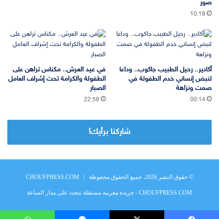
صور
10:18
أكادير.. رحيل الطبيب جاكوب.. وداعا
في عيد العرش.. مكناس تراهن على
لنبض إنساني خدم الطفولة في
الطفولة والكرامة تحت إشراف العامل
صمت ونزاهة
الصبار
22:58
00:14
شاركنا برأيك!
© حقوق النشر 2026، جميع الحقوق محفوظة |
CHOUFPRESS.COM
CHOUFPRESS.COM - جريدة مغربية مستقلة تتجدد على مدار الساعة