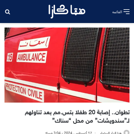
بح
القائمة
تطوان.. إصابة 20 طفلا بتس.مم بعد تناولهم
لـ”سندويشات” من محل “سناك”
هنا الدار البيضاء
17 أغسطس، 2024 - 3:04 مساءً