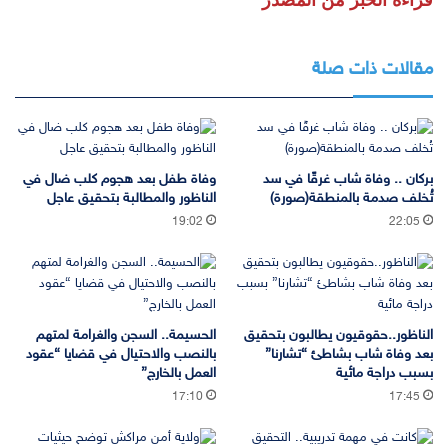
قراءة الخبر من المصدر
مقالات ذات صلة
بركان .. وفاة شاب غرقًا في سد
وفاة طفل بعد هجوم كلب ضال في
تُخلف صدمة بالمنطقة(صورة)
الناظور والمطالبة بتحقيق عاجل
19:02
22:05
الناظور..حقوقيون يطالبون بتحقيق
الحسيمة.. السجن والغرامة لمتهم
بعد وفاة شاب بشاطئ “تشارنا”
بالنصب والاحتيال في قضايا “عقود
بسبب دراجة مائية
العمل بالخارج”
17:10
17:45