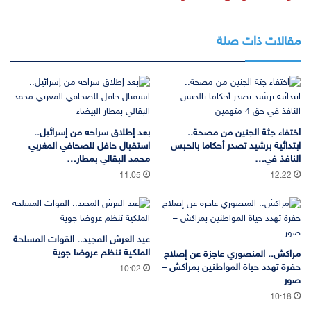
مقالات ذات صلة
اختفاء جثة الجنين من مصحة..
بعد إطلاق سراحه من إسرائيل..
ابتدائية برشيد تصدر أحكاما بالحبس
استقبال حافل للصحافي المغربي
النافذ في…
محمد البقالي بمطار…
11:05
12:22
عيد العرش المجيد.. القوات المسلحة
الملكية تنظم عروضا جوية
مراكش.. المنصوري عاجزة عن إصلاح
حفرة تهدد حياة المواطنين بمراكش –
10:02
صور
10:18