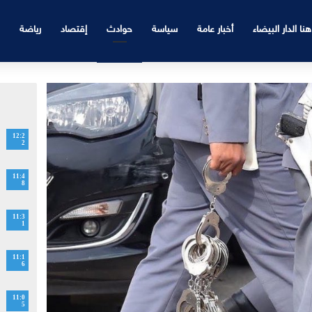
هنا الدار البيضاء
أخبار عامة
سياسة
حوادث
إقتصاد
رياضة
12:2
2
11:4
8
11:3
1
11:1
6
11:0
5