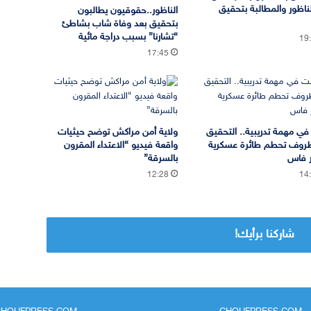
ناظور والمطالبة بتحقيق
الناظور..حقوقيون يطالبون
بتحقيق بعد وفاة شاب بشاطئ
“تشارنا” بسبب دراجة مائية
19
17:45
في مهمة تدريبية.. التحقيق
ولاية أمن مراكش توضح حيثيات
روف تحطم طائرة عسكرية
واقعة فيديو “الاعتداء المقرون
 فاس
بالسرقة”
12:28
14
شاركنا برأيك!