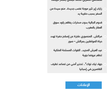
للصحافي المغربي محمد البقالي بمطار البيضاء
رايان إير تثير موجة غضب جديدة.. منع سيدة من
السفر بسبب حقيبة يد
قدوم الجالية بدون مدخرات يفاقم ركود سوق
العقار بالمغرب
مراكش.. المنصوري عاجزة عن إصلاح حفرة تهدد
حياة المواطنين بمراكش – صور
عيد العرش المجيد.. القوات المسلحة الملكية
تنظم عروضا جوية
جهاد تيك توك”.. تحذير أمني من تصاعد تطرف
القاصرين في إسبانيا
الإعلانات