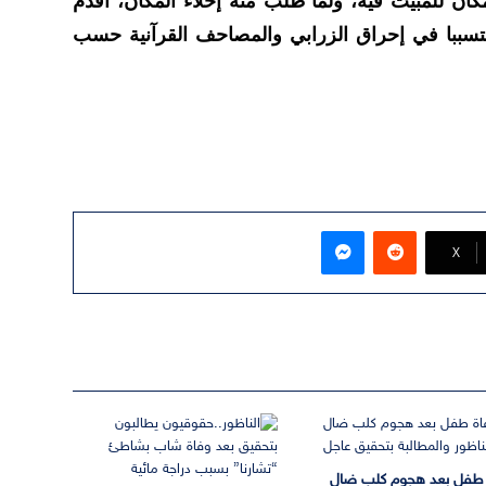
ان للمبيت فيه، ولما طلب منه إخلاء المكان، أقدم
تسببا في إحراق الزرابي والمصاحف القرآنية حسب
ماسنجر
‫X
 طفل بعد هجوم كلب ضال