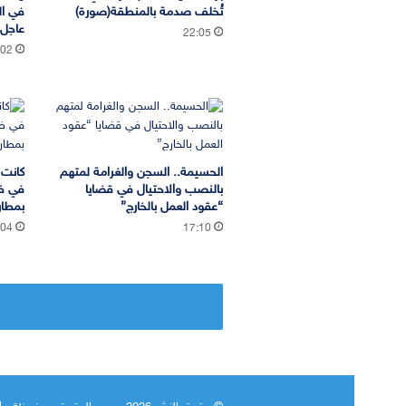
تُخلف صدمة بالمنطقة(صورة)
في ال
عاجل
22:05
:02
الحسيمة.. السجن والغرامة لمتهم
كانت 
بالنصب والاحتيال في قضايا
في ظ
“عقود العمل بالخارج”
بمطار
:04
17:10