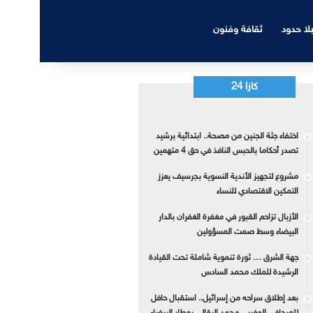
بلا حدود
ثقافة وفنون
كازا 24
اختفاء جثة الجنين من مصحة.. ابتدائية برشيد
تصدر أحكاما بالحبس النافذ في حق 4 متهمين
مشروع لتجهيز الأندية النسوية بجرسيف يعزز
التمكين الاقتصادي للنساء
الأزبال تزاحم القبور في مغفرة الغفران بالدار
البيضاء وسط صمت المسؤولين
جهة الشرق … ثورة تنموية شاملة تحت القيادة
الرشيدة للملك محمد السادس
بعد إطلاق سراحه من إسرائيل.. استقبال حافل