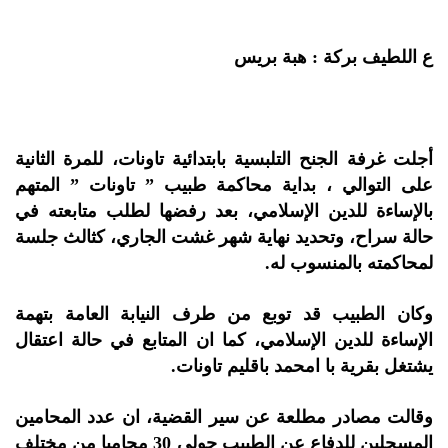
ع اللطيف بركة : هبة بريس
أجلت غرفة الجنح التلبسية بابتدائية تاونات، للمرة الثانية
على التوالي ، بداية محاكمة طبيب ” تاونات ” المتهم
بالإساءة للدين الإسلامي، بعد رفضها لطلب متابعته في
حالة سراح، وتحديد نهاية شهر غشت الجاري، كثالث جلسة
لمحاكمته بالمنسوب له.
وكان الطبيب قد توبع من طرف النيابة العامة بتهمة
الإساءة للدين الإسلامي، كما ان المتابع في حالة اعتقال
يشتغل بقرية با امحمد باقليم تاونات.
وقالت مصادر مطلعة عن سير القضية، ان عدد المحامين
المسجلين للدفاع عن الطبيب حولي 30 محاميا من مختلف