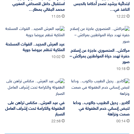
ابتدائية برشيد تصدر أحكاما بالحبس
استقبال حافل للصحافي المغربي
النافذ في…
محمد البقالي بمطار…
11:05
12:22
عيد العرش المجيد.. القوات المسلحة
الملكية تنظم عروضا جوية
مراكش.. المنصوري عاجزة عن إصلاح
حفرة تهدد حياة المواطنين بمراكش –
10:02
صور
10:18
أكادير.. رحيل الطبيب جاكوب.. وداعا
في عيد العرش.. مكناس تراهن على
لنبض إنساني خدم الطفولة في
الطفولة والكرامة تحت إشراف العامل
صمت ونزاهة
الصبار
22:58
00:14