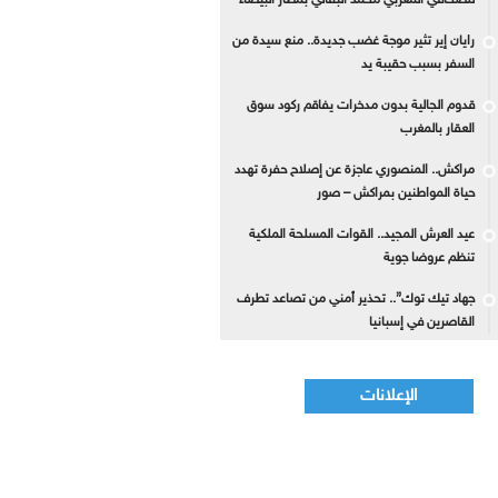
للصحافي المغربي محمد البقالي بمطار البيضاء
رايان إير تثير موجة غضب جديدة.. منع سيدة من
السفر بسبب حقيبة يد
قدوم الجالية بدون مدخرات يفاقم ركود سوق
العقار بالمغرب
مراكش.. المنصوري عاجزة عن إصلاح حفرة تهدد
حياة المواطنين بمراكش – صور
عيد العرش المجيد.. القوات المسلحة الملكية
تنظم عروضا جوية
جهاد تيك توك”.. تحذير أمني من تصاعد تطرف
القاصرين في إسبانيا
الإعلانات