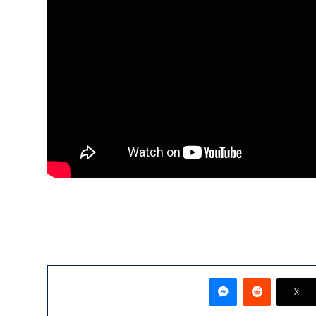
ماسنجر
‫X