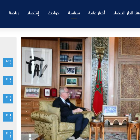
هنا الدار البيضاء
أخبار عامة
سياسة
حوادث
إقتصاد
رياضة
12:2
2
11:4
8
11:3
1
11:1
6
11:0
5