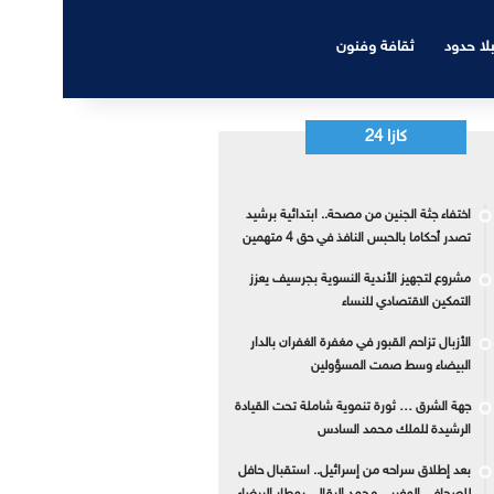
بلا حدود
ثقافة وفنون
كازا 24
اختفاء جثة الجنين من مصحة.. ابتدائية برشيد
تصدر أحكاما بالحبس النافذ في حق 4 متهمين
مشروع لتجهيز الأندية النسوية بجرسيف يعزز
التمكين الاقتصادي للنساء
الأزبال تزاحم القبور في مغفرة الغفران بالدار
البيضاء وسط صمت المسؤولين
جهة الشرق … ثورة تنموية شاملة تحت القيادة
الرشيدة للملك محمد السادس
بعد إطلاق سراحه من إسرائيل.. استقبال حافل