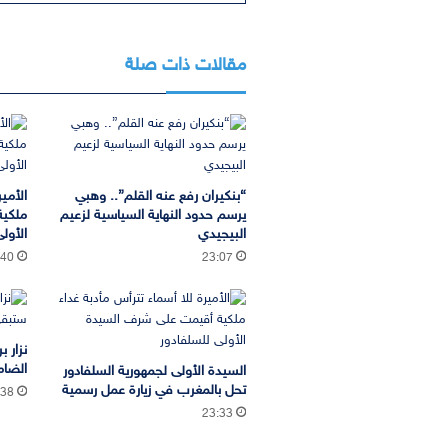
مقالات ذات صلة
“بنكيران رفع عنه القلم”.. وهبي
الأمير
يرسم حدود النهاية السياسية لزعيم
ملكية
البيجيدي
الأول
:40
23:07
نزار 
الضام
السيدة الأولى لجمهورية السلفادور
تحل بالمغرب في زيارة عمل رسمية
:38
23:33