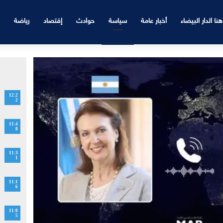
هنا الدار البيضاء
أخبار عامة
سياسة
حوادث
إقتصاد
رياضة
12:2
2
11:4
8
11:3
1
11:1
6
11:0
5