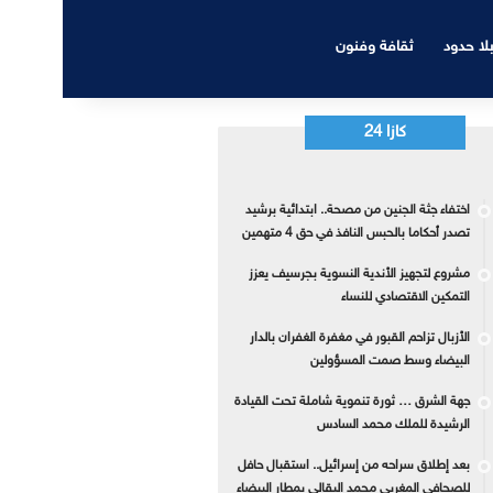
بلا حدود
ثقافة وفنون
كازا 24
اختفاء جثة الجنين من مصحة.. ابتدائية برشيد
تصدر أحكاما بالحبس النافذ في حق 4 متهمين
مشروع لتجهيز الأندية النسوية بجرسيف يعزز
التمكين الاقتصادي للنساء
الأزبال تزاحم القبور في مغفرة الغفران بالدار
البيضاء وسط صمت المسؤولين
جهة الشرق … ثورة تنموية شاملة تحت القيادة
الرشيدة للملك محمد السادس
بعد إطلاق سراحه من إسرائيل.. استقبال حافل
للصحافي المغربي محمد البقالي بمطار البيضاء