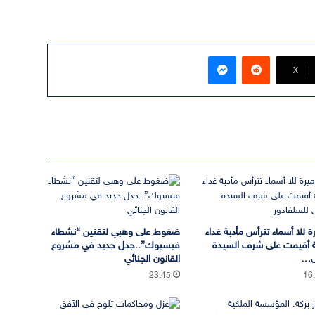
ماسنجر
‫X
ة للا أسماء تترأس مأدبة غداء
ضغوط على وهبي لتقنين “نشطاء
 أقيمت على شرف السيدة
فيسبوك”..جدل جديد في مشروع
ى…
القانون الجنائي
23:45
16