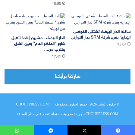
18:50
ساكنة الدار البيضاء تشتكي الفوضى
الإدارية بفرع شركة SRM بدار التوازني
الدار البيضاء.. مشروع إعادة تأهيل
شارع “المنظر العام” بعين الشق
13:04
يقترب من…
17:41
شاركنا برأيك!
© حقوق النشر 2026، جميع الحقوق محفوظة |
CHOUFPRESS.COM
CHOUFPRESS.COM - جريدة مغربية مستقلة تتجدد على مدار الساعة