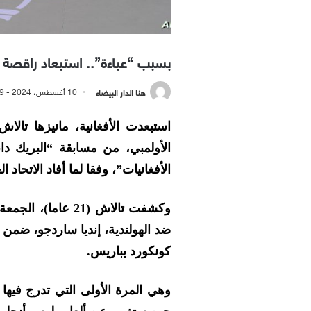
بسبب “عباءة”.. استبعاد راقصة أف
هنا الدار البيضاء
10 أغسطس، 2024 - 1:59 مساءً
استبعدت الأفغانية، مانيزها تال
الأولمبي، من مسابقة “البريك دا
الأفغانيات”، وفقا لما أفاد الاتحاد
وكشفت تالاش (21 ع
ضد الهولندية، إنديا ساردجو، ضمن 
كونكورد بباريس.
وهي المرة الأولى التي تدرج فيها