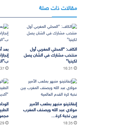
مقالات ذات صلة
الكاف: “المحلي المغربي أول
بعد أ
منتخب مشارك في الشان يصل
إنجاز
لكينيا”
ب”الب
:37
16:31
إنفانتينو منبهر بملعب الأمير
الودا
مولاي عبد الله ويصنف المغرب
الطبي
بين نخبة كرة…
مجموع
:29
18:35