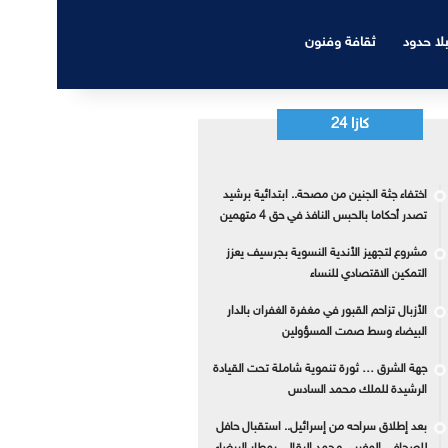
بلا حدود
ثقافة وفنون
كازا 24
اختفاء جثة الجنين من مصحة.. ابتدائية برشيد
تصدر أحكاما بالحبس النافذ في حق 4 متهمين
مشروع لتجهيز الأندية النسوية بجرسيف يعزز
التمكين الاقتصادي للنساء
الأزبال تزاحم القبور في مغفرة الغفران بالدار
البيضاء وسط صمت المسؤولين
جهة الشرق … ثورة تنموية شاملة تحت القيادة
الرشيدة للملك محمد السادس
بعد إطلاق سراحه من إسرائيل.. استقبال حافل