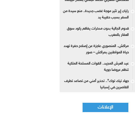
للصحافي المغربي محمد البقالي بمطار البيضاء
رايان إير تثير موجة غضب جديدة.. منع سيدة من
السفر بسبب حقيبة يد
قدوم الجالية بدون مدخرات يفاقم ركود سوق
العقار بالمغرب
مراكش.. المنصوري عاجزة عن إصلاح حفرة تهدد
حياة المواطنين بمراكش – صور
عيد العرش المجيد.. القوات المسلحة الملكية
تنظم عروضا جوية
جهاد تيك توك”.. تحذير أمني من تصاعد تطرف
القاصرين في إسبانيا
الإعلانات