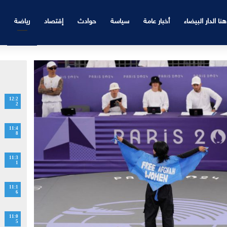
هنا الدار البيضاء
أخبار عامة
سياسة
حوادث
إقتصاد
رياضة
12:2
2
11:4
8
11:3
1
11:1
6
11:0
5