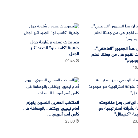
تصريحات عمدة برشلونة حول
جاهزية “كامب نو” الجديد تثير
ن هدأ الجمهور “العاطفي”..
الجدل
ات لقجع هي من جعلتنا نحلم
وديوم”
09:45
15
د الرياضي يعزز منظومته
المنتخب المغربي النسوي ينهزم
ة بشراكة استراتيجية مع
أمام نيجيريا ويكتفي بالوصافة في
ة “أكديطال”
كأس أمم أفريقيا…
23:00
23