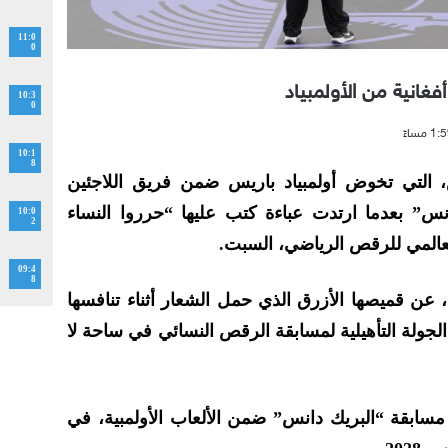
11:0
0
غانية من الأولمبياد
10:3
0
10:1
8
اش، التي تخوض أولمبياد باريس ضمن فريق اللاجئين
نس” بعدما ارتدت عباءة كتب عليها “حرروا النساء
10:0
2
 العالمي للرقص الرياضي، السبت.
09:4
8
اما)، الجمعة، عن قميصها الأزرق الذي حمل الشعار أثناء تنافسها
الجولة التأهيلية لمسابقة الرقص النسائي في ساحة لا
 مسابقة “البريك دانس” ضمن الألعاب الأولمبية، في