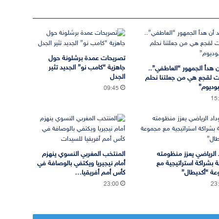
تصريحات عمدة برشلونة حول
جاهزية “كامب نو” الجديد تثير
ن هدأ الجمهور “العاطفي”..
الجدل
ات لقجع هي من جعلتنا نحلم
وديوم”
09:45
15
د الرياضي يعزز منظومته
المنتخب المغربي النسوي ينهزم
ة بشراكة استراتيجية مع
أمام نيجيريا ويكتفي بالوصافة في
ة “أكديطال”
كأس أمم أفريقيا…
23:00
23