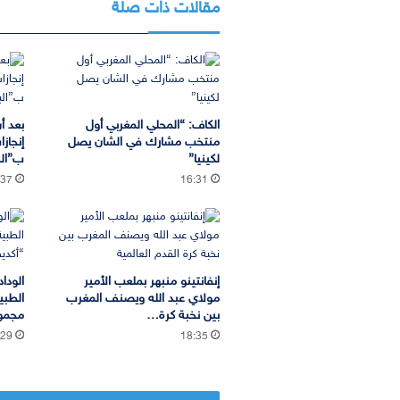
مقالات ذات صلة
الكاف: “المحلي المغربي أول
بعد أ
منتخب مشارك في الشان يصل
إنجاز
لكينيا”
ب”الب
:37
16:31
إنفانتينو منبهر بملعب الأمير
الودا
مولاي عبد الله ويصنف المغرب
الطبي
بين نخبة كرة…
مجموع
:29
18:35