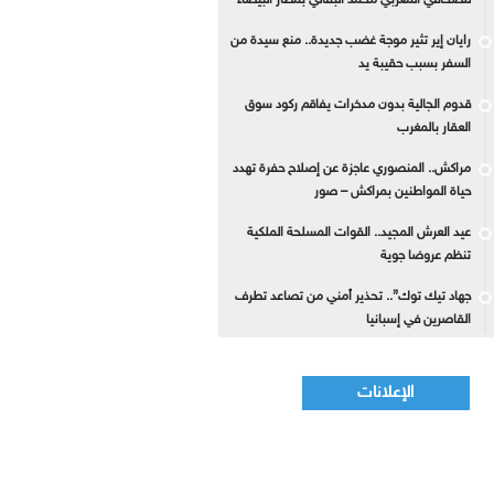
للصحافي المغربي محمد البقالي بمطار البيضاء
رايان إير تثير موجة غضب جديدة.. منع سيدة من
السفر بسبب حقيبة يد
قدوم الجالية بدون مدخرات يفاقم ركود سوق
العقار بالمغرب
مراكش.. المنصوري عاجزة عن إصلاح حفرة تهدد
حياة المواطنين بمراكش – صور
عيد العرش المجيد.. القوات المسلحة الملكية
تنظم عروضا جوية
جهاد تيك توك”.. تحذير أمني من تصاعد تطرف
القاصرين في إسبانيا
الإعلانات