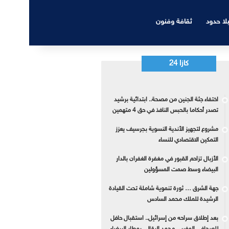
بلا حدود
ثقافة وفنون
كازا 24
اختفاء جثة الجنين من مصحة.. ابتدائية برشيد
تصدر أحكاما بالحبس النافذ في حق 4 متهمين
مشروع لتجهيز الأندية النسوية بجرسيف يعزز
التمكين الاقتصادي للنساء
الأزبال تزاحم القبور في مغفرة الغفران بالدار
البيضاء وسط صمت المسؤولين
جهة الشرق … ثورة تنموية شاملة تحت القيادة
الرشيدة للملك محمد السادس
بعد إطلاق سراحه من إسرائيل.. استقبال حافل