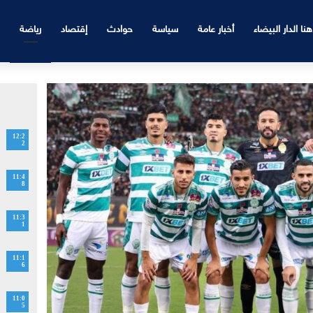
هنا الدار البيضاء
أخبار عامة
سياسة
حوادث
إقتصاد
رياضة
12:2
2
11:4
8
11:3
1
11:1
6
11:0
5